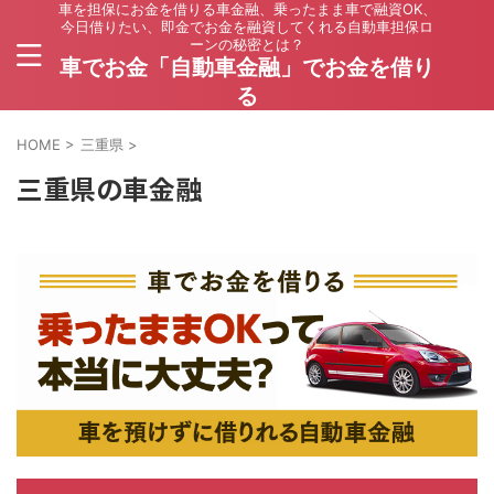
車を担保にお金を借りる車金融、乗ったまま車で融資OK、
今日借りたい、即金でお金を融資してくれる自動車担保ロ
ーンの秘密とは？
車でお金「自動車金融」でお金を借り
る
HOME
>
三重県
>
三重県の車金融